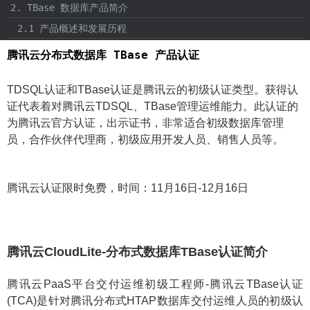
2. TBase 数据库产品简介
2.1 产品概述和发展历程
2.2 核心特性
腾讯云分布式数据库 TBase 产品认证
2.3 应用场景及案例
TDSQL认证和TBase认证是腾讯云的初级认证类型。获得认
3. TBase 数据库生态及基本概念
证代表着对腾讯云TDSQL、TBase管理运维能力。此认证的
3.1 生态环境
为腾讯云官方认证，出示证书，非常适合初级数据库管理
3.2 安装部署
员，合作伙伴代理商，初级应用开发人员、销售人员等。
4. TBase 数据库生态及基本概念实验课程
4.1 TBase 数据库生态及基本概念实验课程
腾讯云认证限时免费，时间：11月16日-12月16日
5. TBase 集群架构
5.1 技术架构与基本术语
5.2 分布式事务
腾讯云CloudLite-分布式数据库TBase认证简介
5.3 高可用架构
6. TBase 集群架构实验
腾讯云PaaS平台交付运维初级工程师-腾讯云TBase认证
6.1 TBase 集群架构实验
(TCA)是针对腾讯分布式HTAP数据库交付运维人员的初级认